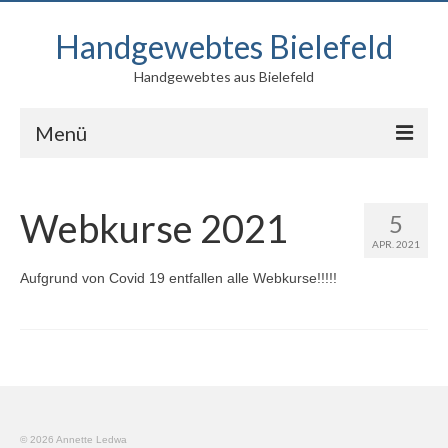
Handgewebtes Bielefeld
Handgewebtes aus Bielefeld
Menü
Blog
Webkurse 2021
5
Produkte
APR. 2021
Kontakt
Aufgrund von Covid 19 entfallen alle Webkurse!!!!!
Über mich
© 2026 Annette Ledwa