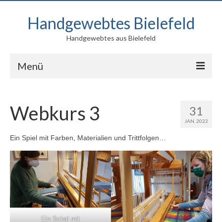
Handgewebtes Bielefeld
Handgewebtes aus Bielefeld
Menü
Blog
Webkurs 3
31
Produkte
JAN. 2022
Kontakt
Ein Spiel mit Farben, Materialien und Trittfolgen…
Über mich
Ein Schal mit