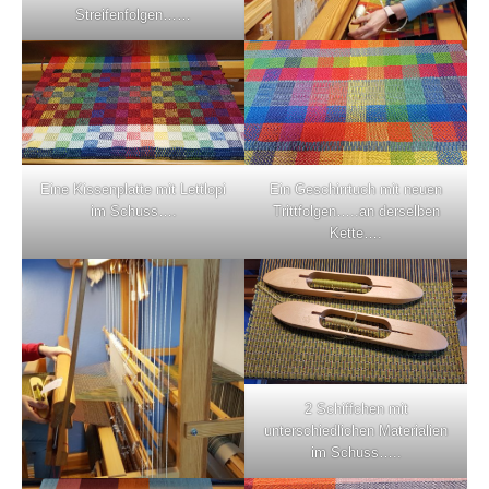
Streifenfolgen……
Eine Kissenplatte mit Lettlopi
Ein Geschirrtuch mit neuen
im Schuss….
Trittfolgen…..an derselben
Kette….
2 Schiffchen mit
unterschiedlichen Materialien
im Schuss…..