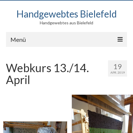
Handgewebtes Bielefeld
Handgewebtes aus Bielefeld
Menü
Blog
Webkurs 13./14.
19
Produkte
APR. 2019
April
Kontakt
Über mich