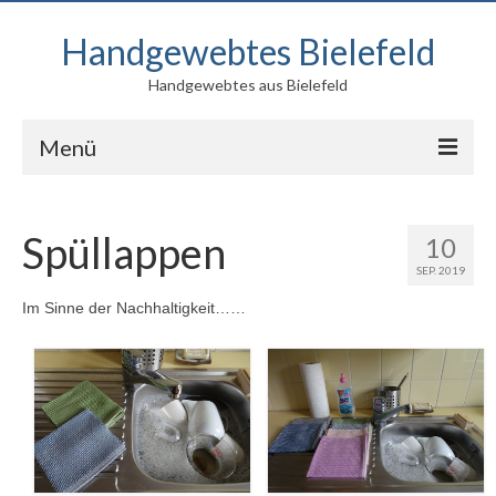
Handgewebtes Bielefeld
Handgewebtes aus Bielefeld
Menü
Blog
Spüllappen
10
Produkte
SEP. 2019
Kontakt
Im Sinne der Nachhaltigkeit……
Über mich