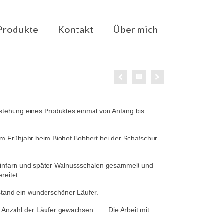
Produkte
Kontakt
Über mich
tstehung eines Produktes einmal von Anfang bis
:
im Frühjahr beim Biohof Bobbert bei der Schafschur
infarn und später Walnussschalen gesammelt und
bereitet…………
tand ein wunderschöner Läufer.
ie Anzahl der Läufer gewachsen…….Die Arbeit mit