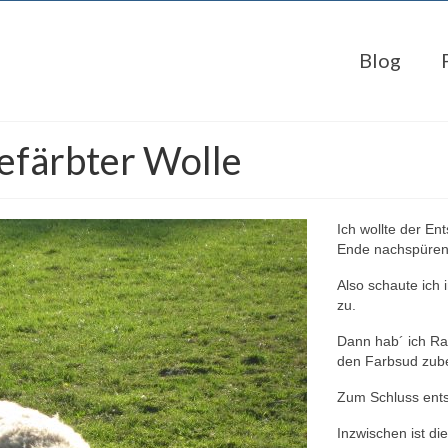
Blog
efärbter Wolle
Ich wollte der En
Ende nachspüren
Also schaute ich 
zu.
Dann hab´ ich Ra
den Farbsud zu
Zum Schluss ents
Inzwischen ist d