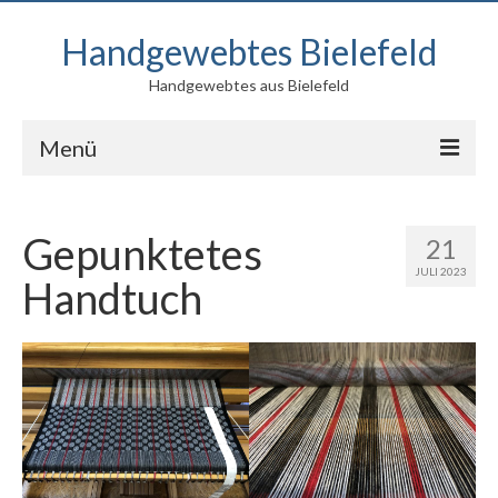
Handgewebtes Bielefeld
Handgewebtes aus Bielefeld
Menü
Blog
Gepunktetes
21
Produkte
JULI 2023
Handtuch
Kontakt
Über mich